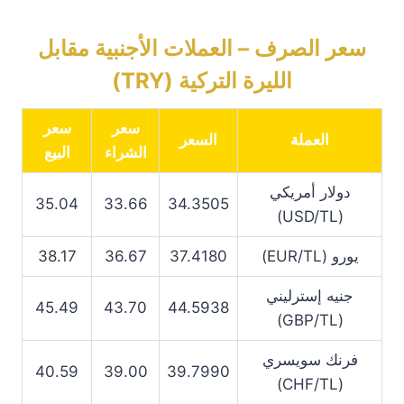
سعر الصرف – العملات الأجنبية مقابل
الليرة التركية (TRY)
سعر
سعر
العملة
السعر
الشراء
البيع
دولار أمريكي
35.04
33.66
34.3505
(USD/TL)
يورو (EUR/TL)
37.4180
36.67
38.17
جنيه إسترليني
45.49
43.70
44.5938
(GBP/TL)
فرنك سويسري
40.59
39.00
39.7990
(CHF/TL)