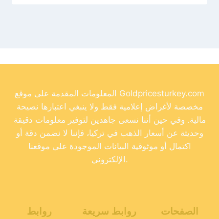
المعلومات المقدمة على موقع Goldpricesturkey.com
مخصصة لأغراض إعلامية فقط ولا ينبغي اعتبارها نصيحة
مالية. وفي حين أننا نسعى جاهدين لتوفير معلومات دقيقة
وحديثة عن أسعار الذهب في تركيا، فإننا لا نضمن دقة أو
اكتمال أو موثوقية البيانات الموجودة على موقعنا
الإلكتروني.
الصفحات
روابط سريعة
روابط