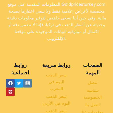
المعلومات المقدمة على موقع Goldpricesturkey.com
مخصصة لأغراض إعلامية فقط ولا ينبغي اعتبارها نصيحة
مالية. وفي حين أننا نسعى جاهدين لتوفير معلومات دقيقة
وحديثة عن أسعار الذهب في تركيا، فإننا لا نضمن دقة أو
اكتمال أو موثوقية البيانات الموجودة على موقعنا
الإلكتروني.
الصفحات
روابط سريعة
روابط
المهمة
اجتماعية
سعر الذهب
اليوم في
تنصل
المغرب
سياسة
سعر الذهب
الخصوصية
اليوم في الأردن
اتصل بنا
سعر الذهب
معلومات عنا