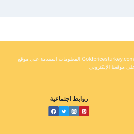
المعلومات المقدمة على موقع Goldpricesturkey.com مخصصة لأغراض إعلامية فقط ولا ينبغي اعتبارها نصيحة مالية. وفي حين أننا نسعى جاهدين لتوفير معلومات دقيقة وحديثة
روابط اجتماعية