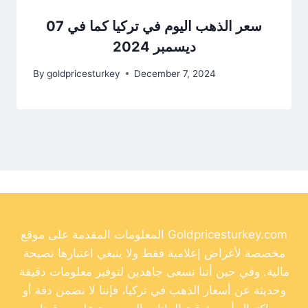
سعر الذهب اليوم في تركيا كما في 07
ديسمبر 2024
By
goldpricesturkey
December 7, 2024
المعلومات المقدمة على موقع Goldpricesturkey.com
مخصصة لأغراض إعلامية فقط ولا ينبغي اعتبارها نصيحة
مالية. وفي حين أننا نسعى جاهدين لتوفير معلومات دقيقة
وحديثة عن أسعار الذهب في تركيا، فإننا لا نضمن دقة أو