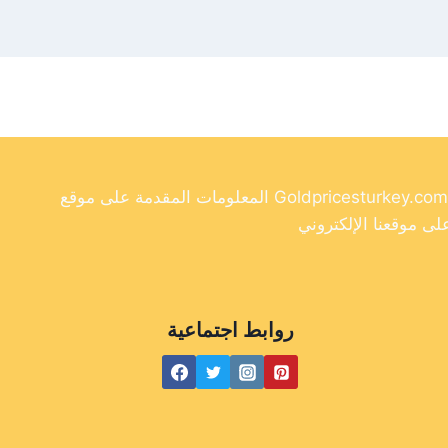
المعلومات المقدمة على موقع Goldpricesturkey.com مخصصة لأغراض إعلامية فقط ولا ينبغي اعتبارها نصيحة مالية. وفي حين أننا نسعى جاهدين لتوفير معلومات دقيقة وحديثة
روابط اجتماعية