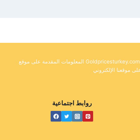
المعلومات المقدمة على موقع Goldpricesturkey.com مخصصة لأغراض إعلامية فقط ولا ينبغي اعتبارها نصيحة مالية. وفي حين أننا نسعى جاهدين لتوفير معلومات دقيقة وحديثة
روابط اجتماعية