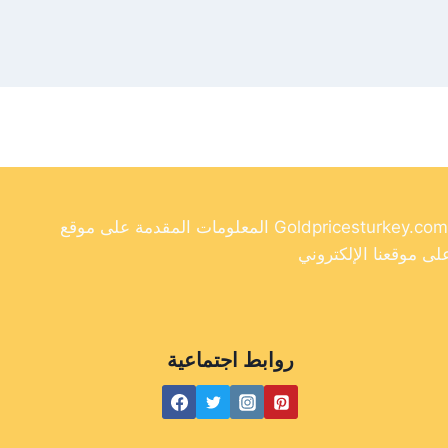
المعلومات المقدمة على موقع Goldpricesturkey.com مخصصة لأغراض إعلامية فقط ولا ينبغي اعتبارها نصيحة مالية. وفي حين أننا نسعى جاهدين لتوفير معلومات دقيقة وحديثة
روابط اجتماعية