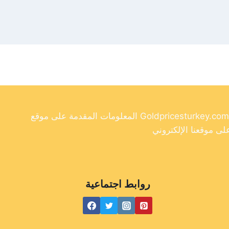
المعلومات المقدمة على موقع Goldpricesturkey.com مخصصة لأغراض إعلامية فقط ولا ينبغي اعتبارها نصيحة مالية. وفي حين أننا نسعى جاهدين لتوفير معلومات دقيقة وحديثة
روابط اجتماعية