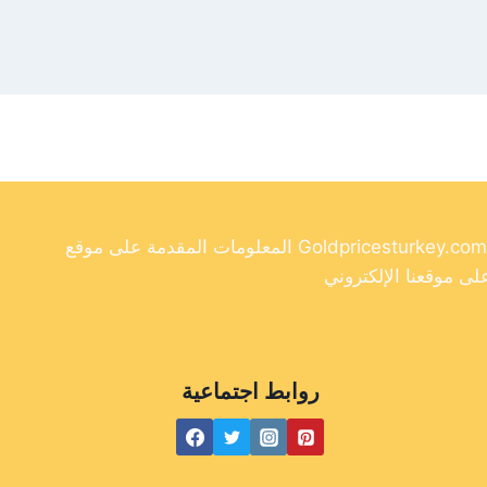
المعلومات المقدمة على موقع Goldpricesturkey.com مخصصة لأغراض إعلامية فقط ولا ينبغي اعتبارها نصيحة مالية. وفي حين أننا نسعى جاهدين لتوفير معلومات دقيقة وحديثة
روابط اجتماعية