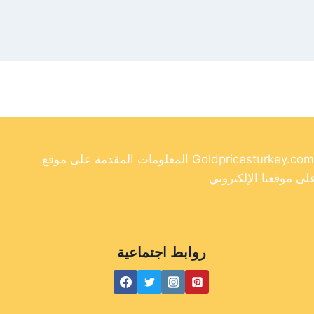
المعلومات المقدمة على موقع Goldpricesturkey.com مخصصة لأغراض إعلامية فقط ولا ينبغي اعتبارها نصيحة مالية. وفي حين أننا نسعى جاهدين لتوفير معلومات دقيقة وحديثة
روابط اجتماعية