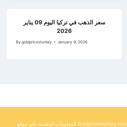
سعر الذهب في تركيا اليوم 09 يناير
2026
By
goldpricesturkey
January 9, 2026
المعلومات المقدمة على موقع Goldpricesturkey.com مخصصة لأغراض إعلامية فقط ولا ينبغي اعتبارها نصيحة مالية. وفي حين أننا نسعى جاهدين لتوفير معلومات دقيقة وحديثة