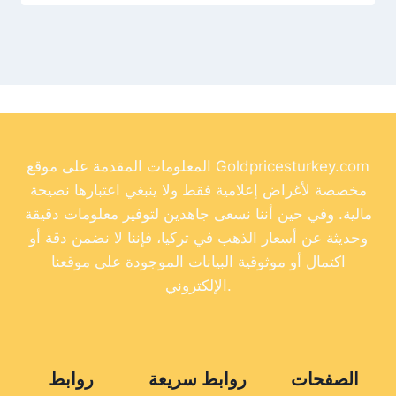
المعلومات المقدمة على موقع Goldpricesturkey.com
مخصصة لأغراض إعلامية فقط ولا ينبغي اعتبارها نصيحة
مالية. وفي حين أننا نسعى جاهدين لتوفير معلومات دقيقة
وحديثة عن أسعار الذهب في تركيا، فإننا لا نضمن دقة أو
اكتمال أو موثوقية البيانات الموجودة على موقعنا
الإلكتروني.
الصفحات
روابط سريعة
روابط