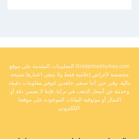
المعلومات المقدمة على موقع Goldpricesturkey.com
مخصصة لأغراض إعلامية فقط ولا ينبغي اعتبارها نصيحة
مالية. وفي حين أننا نسعى جاهدين لتوفير معلومات دقيقة
وحديثة عن أسعار الذهب في تركيا، فإننا لا نضمن دقة أو
اكتمال أو موثوقية البيانات الموجودة على موقعنا
الإلكتروني.