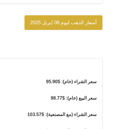
أسعار الذهب ليوم 08 إبريل 2025
سعر الشراء (خام): $95.90
سعر البيع (خام): $98.77
سعر الشراء (مع المصنعية): $103.57