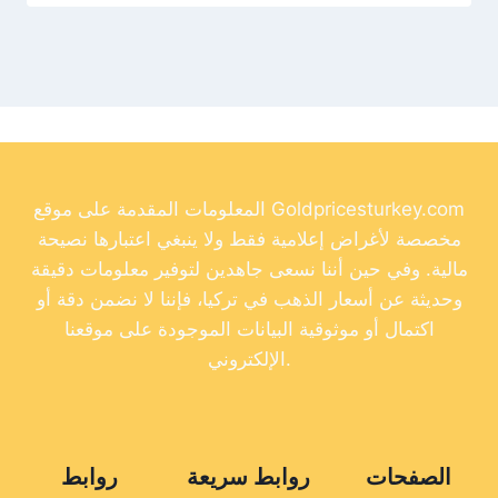
المعلومات المقدمة على موقع Goldpricesturkey.com
مخصصة لأغراض إعلامية فقط ولا ينبغي اعتبارها نصيحة
مالية. وفي حين أننا نسعى جاهدين لتوفير معلومات دقيقة
وحديثة عن أسعار الذهب في تركيا، فإننا لا نضمن دقة أو
اكتمال أو موثوقية البيانات الموجودة على موقعنا
الإلكتروني.
الصفحات
روابط سريعة
روابط