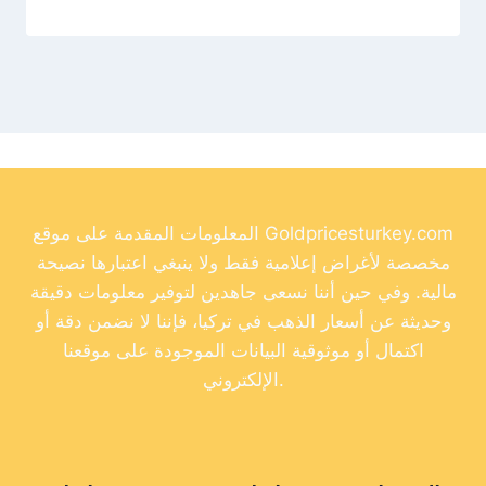
المعلومات المقدمة على موقع Goldpricesturkey.com
مخصصة لأغراض إعلامية فقط ولا ينبغي اعتبارها نصيحة
مالية. وفي حين أننا نسعى جاهدين لتوفير معلومات دقيقة
وحديثة عن أسعار الذهب في تركيا، فإننا لا نضمن دقة أو
اكتمال أو موثوقية البيانات الموجودة على موقعنا
الإلكتروني.