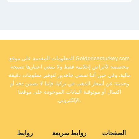
المعلومات المقدمة على موقع Goldpricesturkey.com
مخصصة لأغراض إعلامية فقط ولا ينبغي اعتبارها نصيحة
مالية. وفي حين أننا نسعى جاهدين لتوفير معلومات دقيقة
وحديثة عن أسعار الذهب في تركيا، فإننا لا نضمن دقة أو
اكتمال أو موثوقية البيانات الموجودة على موقعنا
الإلكتروني.
الصفحات
روابط سريعة
روابط