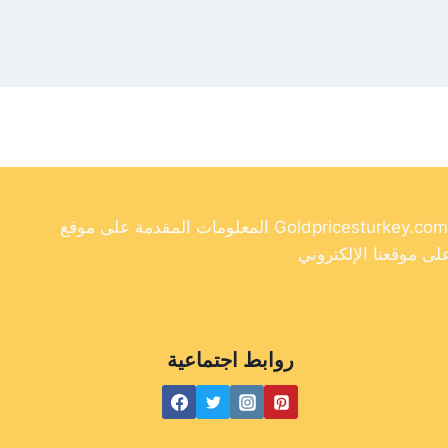
المعلومات المقدمة على موقع Goldpricesturkey.com مخصصة لأغراض إعلامية فقط ولا ينبغي اعتبارها نصيحة مالية. وفي حين أننا نسعى جاهدين لتوفير معلومات دقيقة وحديثة
روابط اجتماعية