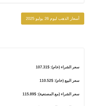
أسعار الذهب ليوم 26 يوليو 2025
سعر الشراء (خام): $107.31
سعر البيع (خام): $110.52
سعر الشراء (مع المصنعية): $115.89