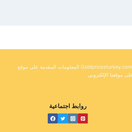
المعلومات المقدمة على موقع Goldpricesturkey.com مخصصة لأغراض إعلامية فقط ولا ينبغي اعتبارها نصيحة مالية. وفي حين أننا نسعى جاهدين لتوفير معلومات دقيقة وحديثة
روابط اجتماعية