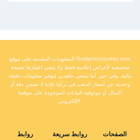
المعلومات المقدمة على موقع Goldpricesturkey.com
مخصصة لأغراض إعلامية فقط ولا ينبغي اعتبارها نصيحة
مالية. وفي حين أننا نسعى جاهدين لتوفير معلومات دقيقة
وحديثة عن أسعار الذهب في تركيا، فإننا لا نضمن دقة أو
اكتمال أو موثوقية البيانات الموجودة على موقعنا
الإلكتروني.
الصفحات
روابط سريعة
روابط