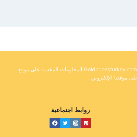
المعلومات المقدمة على موقع Goldpricesturkey.com مخصصة لأغراض إعلامية فقط ولا ينبغي اعتبارها نصيحة مالية. وفي حين أننا نسعى جاهدين لتوفير معلومات دقيقة وحديثة
روابط اجتماعية