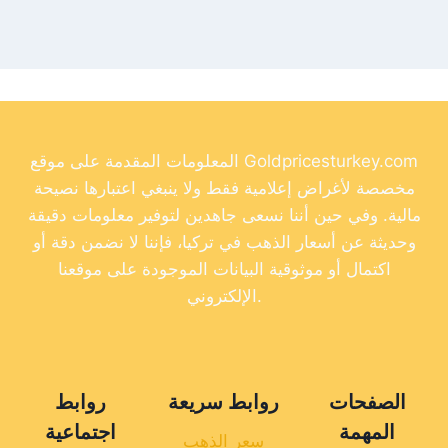
المعلومات المقدمة على موقع Goldpricesturkey.com
مخصصة لأغراض إعلامية فقط ولا ينبغي اعتبارها نصيحة
مالية. وفي حين أننا نسعى جاهدين لتوفير معلومات دقيقة
وحديثة عن أسعار الذهب في تركيا، فإننا لا نضمن دقة أو
اكتمال أو موثوقية البيانات الموجودة على موقعنا
الإلكتروني.
الصفحات
روابط سريعة
روابط
المهمة
اجتماعية
سعر الذهب