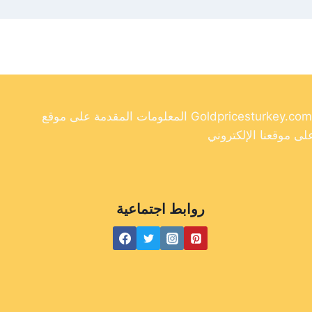
المعلومات المقدمة على موقع Goldpricesturkey.com مخصصة لأغراض إعلامية فقط ولا ينبغي اعتبارها نصيحة مالية. وفي حين أننا نسعى جاهدين لتوفير معلومات دقيقة وحديثة
روابط اجتماعية