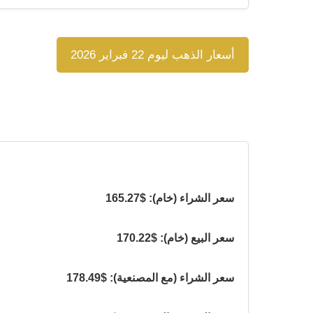
أسعار الذهب ليوم 22 فبراير 2026
سعر الشراء (خام): $165.27
سعر البيع (خام): $170.22
سعر الشراء (مع المصنعية): $178.49