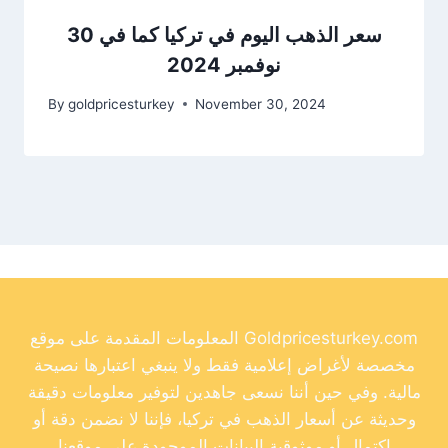
سعر الذهب اليوم في تركيا كما في 30
نوفمبر 2024
By
goldpricesturkey
November 30, 2024
المعلومات المقدمة على موقع Goldpricesturkey.com
مخصصة لأغراض إعلامية فقط ولا ينبغي اعتبارها نصيحة
مالية. وفي حين أننا نسعى جاهدين لتوفير معلومات دقيقة
وحديثة عن أسعار الذهب في تركيا، فإننا لا نضمن دقة أو
اكتمال أو موثوقية البيانات الموجودة على موقعنا