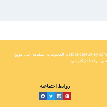
المعلومات المقدمة على موقع Goldpricesturkey.com مخصصة لأغراض إعلامية فقط ولا ينبغي اعتبارها نصيحة مالية. وفي حين أننا نسعى جاهدين لتوفير معلومات دقيقة وحديثة
روابط اجتماعية