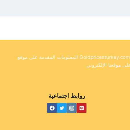
المعلومات المقدمة على موقع Goldpricesturkey.com مخصصة لأغراض إعلامية فقط ولا ينبغي اعتبارها نصيحة مالية. وفي حين أننا نسعى جاهدين لتوفير معلومات دقيقة وحديثة
روابط اجتماعية