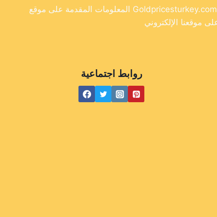
المعلومات المقدمة على موقع Goldpricesturkey.com مخصصة لأغراض إعلامية فقط ولا ينبغي اعتبارها نصيحة مالية. وفي حين أننا نسعى جاهدين لتوفير معلومات دقيقة وحديثة
روابط اجتماعية