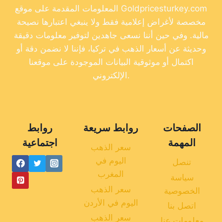
المعلومات المقدمة على موقع Goldpricesturkey.com
مخصصة لأغراض إعلامية فقط ولا ينبغي اعتبارها نصيحة
مالية. وفي حين أننا نسعى جاهدين لتوفير معلومات دقيقة
وحديثة عن أسعار الذهب في تركيا، فإننا لا نضمن دقة أو
اكتمال أو موثوقية البيانات الموجودة على موقعنا
الإلكتروني.
الصفحات
روابط سريعة
روابط
المهمة
اجتماعية
سعر الذهب
اليوم في
تنصل
المغرب
سياسة
سعر الذهب
الخصوصية
اليوم في الأردن
اتصل بنا
سعر الذهب
معلومات عنا