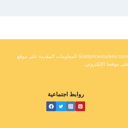
المعلومات المقدمة على موقع Goldpricesturkey.com مخصصة لأغراض إعلامية فقط ولا ينبغي اعتبارها نصيحة مالية. وفي حين أننا نسعى جاهدين لتوفير معلومات دقيقة وحديثة
روابط اجتماعية