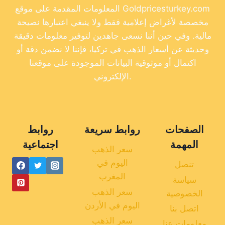
المعلومات المقدمة على موقع Goldpricesturkey.com
مخصصة لأغراض إعلامية فقط ولا ينبغي اعتبارها نصيحة
مالية. وفي حين أننا نسعى جاهدين لتوفير معلومات دقيقة
وحديثة عن أسعار الذهب في تركيا، فإننا لا نضمن دقة أو
اكتمال أو موثوقية البيانات الموجودة على موقعنا
الإلكتروني.
الصفحات
روابط سريعة
روابط
المهمة
اجتماعية
سعر الذهب
اليوم في
تنصل
المغرب
سياسة
سعر الذهب
الخصوصية
اليوم في الأردن
اتصل بنا
سعر الذهب
معلومات عنا