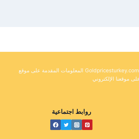
المعلومات المقدمة على موقع Goldpricesturkey.com مخصصة لأغراض إعلامية فقط ولا ينبغي اعتبارها نصيحة مالية. وفي حين أننا نسعى جاهدين لتوفير معلومات دقيقة وحديثة
روابط اجتماعية