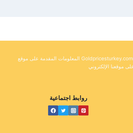
المعلومات المقدمة على موقع Goldpricesturkey.com مخصصة لأغراض إعلامية فقط ولا ينبغي اعتبارها نصيحة مالية. وفي حين أننا نسعى جاهدين لتوفير معلومات دقيقة وحديثة
روابط اجتماعية