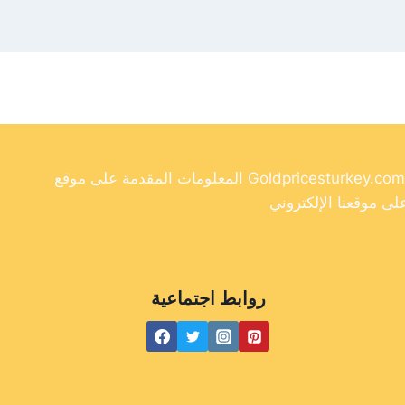
المعلومات المقدمة على موقع Goldpricesturkey.com مخصصة لأغراض إعلامية فقط ولا ينبغي اعتبارها نصيحة مالية. وفي حين أننا نسعى جاهدين لتوفير معلومات دقيقة وحديثة
روابط اجتماعية