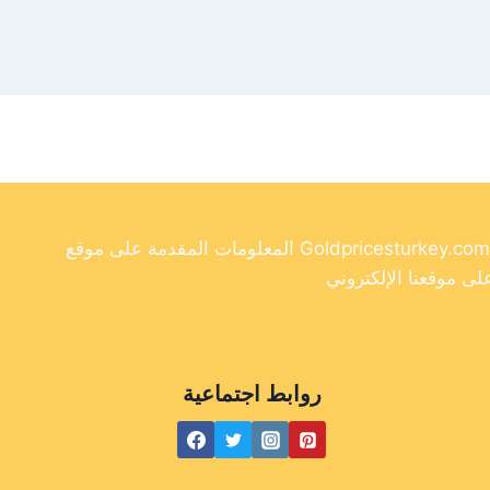
المعلومات المقدمة على موقع Goldpricesturkey.com مخصصة لأغراض إعلامية فقط ولا ينبغي اعتبارها نصيحة مالية. وفي حين أننا نسعى جاهدين لتوفير معلومات دقيقة وحديثة
روابط اجتماعية