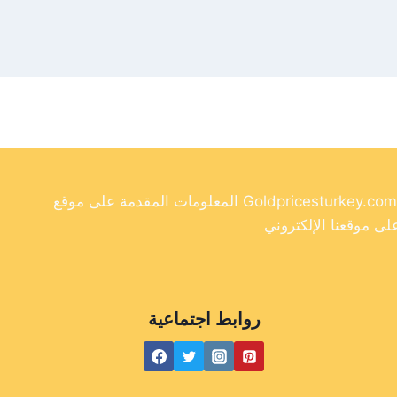
المعلومات المقدمة على موقع Goldpricesturkey.com مخصصة لأغراض إعلامية فقط ولا ينبغي اعتبارها نصيحة مالية. وفي حين أننا نسعى جاهدين لتوفير معلومات دقيقة وحديثة
روابط اجتماعية