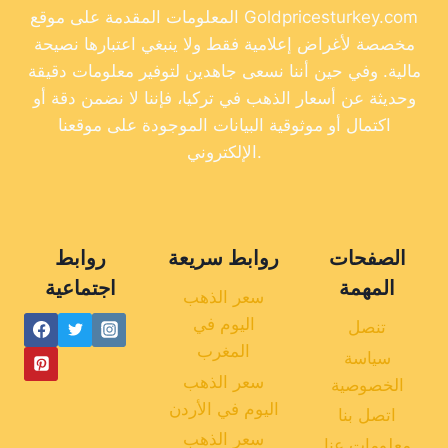
المعلومات المقدمة على موقع Goldpricesturkey.com
مخصصة لأغراض إعلامية فقط ولا ينبغي اعتبارها نصيحة
مالية. وفي حين أننا نسعى جاهدين لتوفير معلومات دقيقة
وحديثة عن أسعار الذهب في تركيا، فإننا لا نضمن دقة أو
اكتمال أو موثوقية البيانات الموجودة على موقعنا
الإلكتروني.
الصفحات
روابط سريعة
روابط
المهمة
اجتماعية
سعر الذهب
اليوم في
تنصل
المغرب
سياسة
سعر الذهب
الخصوصية
اليوم في الأردن
اتصل بنا
سعر الذهب
معلومات عنا