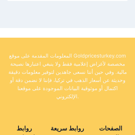
المعلومات المقدمة على موقع Goldpricesturkey.com
مخصصة لأغراض إعلامية فقط ولا ينبغي اعتبارها نصيحة
مالية. وفي حين أننا نسعى جاهدين لتوفير معلومات دقيقة
وحديثة عن أسعار الذهب في تركيا، فإننا لا نضمن دقة أو
اكتمال أو موثوقية البيانات الموجودة على موقعنا
الإلكتروني.
الصفحات
روابط سريعة
روابط