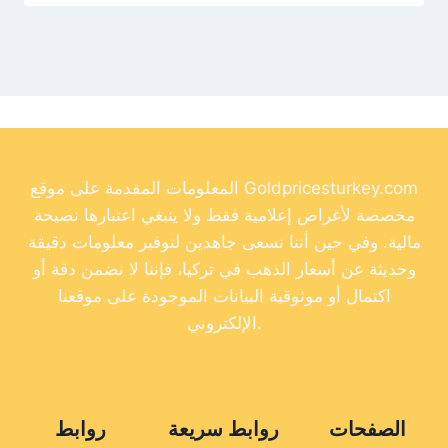
المعلومات المقدمة على موقع Goldpricesturkey.com
مخصصة لأغراض إعلامية فقط ولا ينبغي اعتبارها نصيحة
مالية. وفي حين أننا نسعى جاهدين لتوفير معلومات دقيقة
وحديثة عن أسعار الذهب في تركيا، فإننا لا نضمن دقة أو
اكتمال أو موثوقية البيانات الموجودة على موقعنا
الإلكتروني.
الصفحات
روابط سريعة
روابط