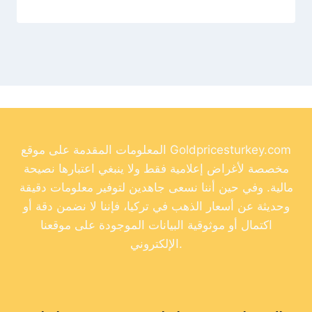
المعلومات المقدمة على موقع Goldpricesturkey.com
مخصصة لأغراض إعلامية فقط ولا ينبغي اعتبارها نصيحة
مالية. وفي حين أننا نسعى جاهدين لتوفير معلومات دقيقة
وحديثة عن أسعار الذهب في تركيا، فإننا لا نضمن دقة أو
اكتمال أو موثوقية البيانات الموجودة على موقعنا
الإلكتروني.