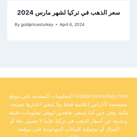
سعر الذهب في تركيا لشهر مارس 2024
By
goldpricesturkey
April 6, 2024
المعلومات المقدمة على موقع Goldpricesturkey.com
مخصصة لأغراض إعلامية فقط ولا ينبغي اعتبارها نصيحة
مالية. وفي حين أننا نسعى جاهدين لتوفير معلومات دقيقة
وحديثة عن أسعار الذهب في تركيا، فإننا لا نضمن دقة أو
اكتمال أو موثوقية البيانات الموجودة على موقعنا