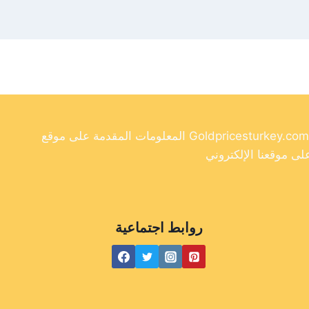
المعلومات المقدمة على موقع Goldpricesturkey.com مخصصة لأغراض إعلامية فقط ولا ينبغي اعتبارها نصيحة مالية. وفي حين أننا نسعى جاهدين لتوفير معلومات دقيقة وحديثة
روابط اجتماعية