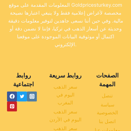
المعلومات المقدمة على موقع Goldpricesturkey.com
مخصصة لأغراض إعلامية فقط ولا ينبغي اعتبارها نصيحة
مالية. وفي حين أننا نسعى جاهدين لتوفير معلومات دقيقة
وحديثة عن أسعار الذهب في تركيا، فإننا لا نضمن دقة أو
اكتمال أو موثوقية البيانات الموجودة على موقعنا
الإلكتروني.
الصفحات
روابط سريعة
روابط
المهمة
اجتماعية
سعر الذهب
اليوم في
تنصل
المغرب
سياسة
سعر الذهب
الخصوصية
اليوم في الأردن
اتصل بنا
سعر الذهب
معلومات عنا