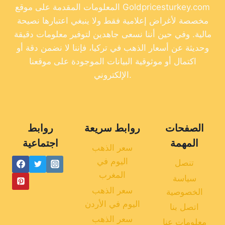
المعلومات المقدمة على موقع Goldpricesturkey.com
مخصصة لأغراض إعلامية فقط ولا ينبغي اعتبارها نصيحة
مالية. وفي حين أننا نسعى جاهدين لتوفير معلومات دقيقة
وحديثة عن أسعار الذهب في تركيا، فإننا لا نضمن دقة أو
اكتمال أو موثوقية البيانات الموجودة على موقعنا
الإلكتروني.
الصفحات
روابط سريعة
روابط
المهمة
اجتماعية
سعر الذهب
اليوم في
تنصل
المغرب
سياسة
سعر الذهب
الخصوصية
اليوم في الأردن
اتصل بنا
سعر الذهب
معلومات عنا