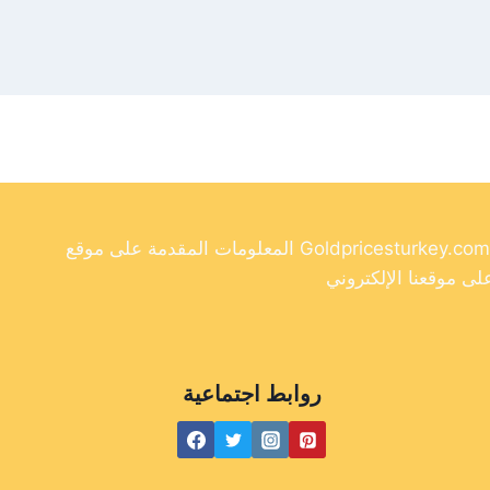
المعلومات المقدمة على موقع Goldpricesturkey.com مخصصة لأغراض إعلامية فقط ولا ينبغي اعتبارها نصيحة مالية. وفي حين أننا نسعى جاهدين لتوفير معلومات دقيقة وحديثة
روابط اجتماعية