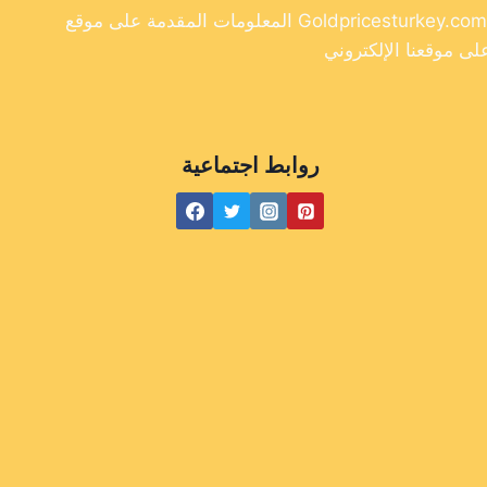
المعلومات المقدمة على موقع Goldpricesturkey.com مخصصة لأغراض إعلامية فقط ولا ينبغي اعتبارها نصيحة مالية. وفي حين أننا نسعى جاهدين لتوفير معلومات دقيقة وحديثة
روابط اجتماعية