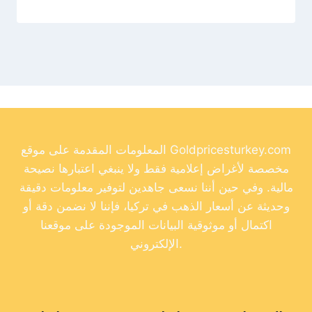
المعلومات المقدمة على موقع Goldpricesturkey.com
مخصصة لأغراض إعلامية فقط ولا ينبغي اعتبارها نصيحة
مالية. وفي حين أننا نسعى جاهدين لتوفير معلومات دقيقة
وحديثة عن أسعار الذهب في تركيا، فإننا لا نضمن دقة أو
اكتمال أو موثوقية البيانات الموجودة على موقعنا
الإلكتروني.