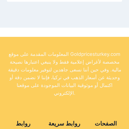
المعلومات المقدمة على موقع Goldpricesturkey.com
مخصصة لأغراض إعلامية فقط ولا ينبغي اعتبارها نصيحة
مالية. وفي حين أننا نسعى جاهدين لتوفير معلومات دقيقة
وحديثة عن أسعار الذهب في تركيا، فإننا لا نضمن دقة أو
اكتمال أو موثوقية البيانات الموجودة على موقعنا
الإلكتروني.
الصفحات
روابط سريعة
روابط