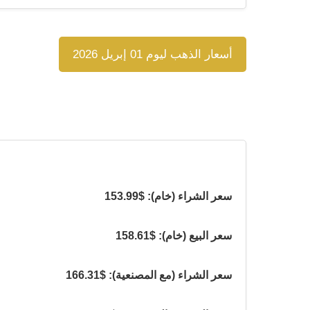
أسعار الذهب ليوم 01 إبريل 2026
سعر الشراء (خام): $153.99
سعر البيع (خام): $158.61
سعر الشراء (مع المصنعية): $166.31